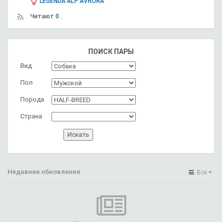
LEGENDA AL'P AVRORA
Читают
0 .
ПОИСК ПАРЫ
Вид
Пол
Порода
Страна
Недавние обновления
Все