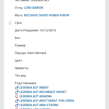
Питомник: LEGENDA AL'P
Отец:
LORD BAIRON
Мать:
BOL'SHOE CHUDO HONDA FUROR
Сука
Дата Рождения: 10/12/2014
Вес:
Размер:
Порода: Saint Bernard
Цвет:
Приметы:
Титулы:
Родственники
LEGENDA AL'P ABBAT
LEGENDA AL'P ARCHIBAL'D VIKONT
LEGENDA AL'P ARIADNA
LEGENDA AL'P ARISTOKRAT SYN LORDA
LEGENDA AL'P ARM STRONG