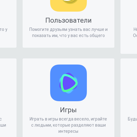
Пользователи
то у
Помогите друзьям узнать вас лучше и
Н
показать им, что у вас есть общего
О
Игры
с
Играть в игры всегда весело, играйте
Будь
аши
с людьми, которые разделяют ваши
интересы