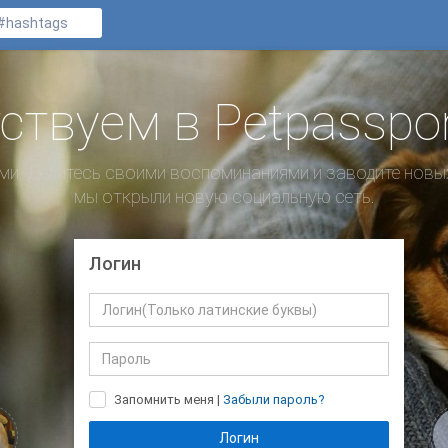
ствуем в Petpassport
и. Делитесь своими воспоминаниями и заводите новых
мы открыли новую социальную сеть.
Логин
Запомнить меня
|
Забыли пароль?
Логин