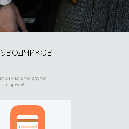
заводчиков
язки и многое другое
тв. друзей