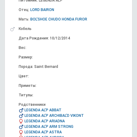
Питомник: LEGENDA AL'P
Отец:
LORD BAIRON
Мать:
BOL'SHOE CHUDO HONDA FUROR
Кобель
Дата Рождения: 10/12/2014
Вес:
Размер:
Порода: Saint Bernard
Цвет:
Приметы:
Титулы:
Родственники
LEGENDA AL'P ABBAT
LEGENDA AL'P ARCHIBAL'D VIKONT
LEGENDA AL'P ARIADNA
LEGENDA AL'P ARM STRONG
LEGENDA AL'P ASTRA