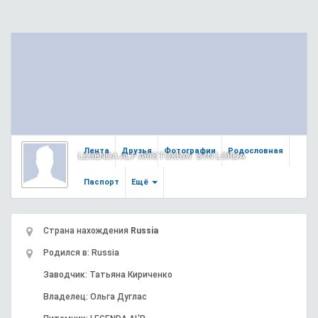
Лента
Друзья
Фотографии
Родословная
LEGENDA AL'P ARISTOKRAT SYN LORDA
Паспорт
Ещё
Страна нахождения
Russia
Родился в: Russia
Заводчик: Татьяна Кириченко
Владелец: Ольга Дуглас