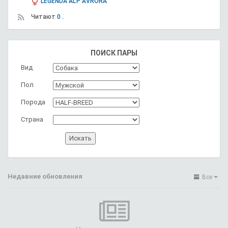
LEGENDA AL'P AVRORA
Читают
0 .
ПОИСК ПАРЫ
Вид
Пол
Порода
Страна
Недавние обновления
Все