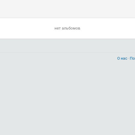
нет альбомов
О нас
·
По