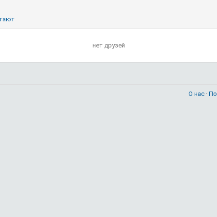
тают
нет друзей
О нас
·
По