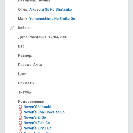
Питомник: Novens
Отец:
Aikosuru Go No Shatsuko
Мать:
Yumenoshima No Emiko Go
Кобель
Дата Рождения: 17/04/2001
Вес:
Размер:
Порода: Akita
Цвет:
Приметы:
Титулы:
Родственники
Noven'S U-tsuki
Noven's Eba-Howaito Go
Noven's Ei Go
Noven's Eiko Go
Noven's Eiryu-Go