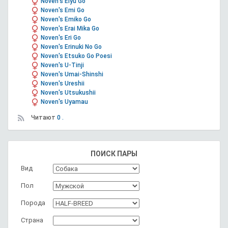
Noven's Eiyu Go
Noven's Emi Go
Noven's Emiko Go
Noven's Erai Mika Go
Noven's Eri Go
Noven's Erinuki No Go
Noven's Etsuko Go Poesi
Noven's U-Tinji
Noven's Umai-Shinshi
Noven's Ureshii
Noven's Utsukushii
Noven's Uyamau
Читают
0 .
ПОИСК ПАРЫ
Вид
Пол
Порода
Страна