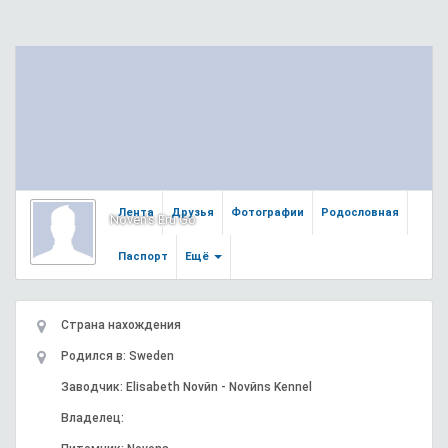
Лента
Друзья
Фотографии
Родословная
Noven's Eru Go
Паспорт
Ещё
Страна нахождения
Родился в: Sweden
Заводчик: Elisabeth Novйn - Novйns Kennel
Владелец: