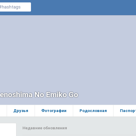
enoshima No Emiko Go
а
Друзья
Фотографии
Родословная
Паспор
Недавние обновления