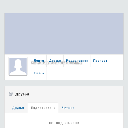
Лента
Друзья
Родословная
Паспорт
KU CHIKEETA OF NORTHMEDE
Ещё
Друзья
Друзья
Подписчики
Читают
0
нет подписчиков