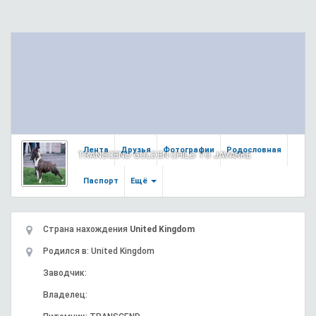
Лента
Друзья
Фотографии
Родословная
TRANSCEND GOLDEN CHILD TO JAVARKE
Паспорт
Ещё
Страна нахождения
United Kingdom
Родился в: United Kingdom
Заводчик:
Владелец: