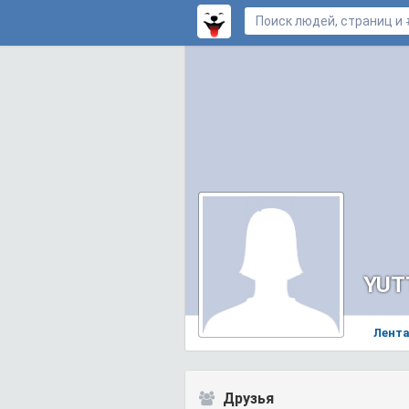
YUT
Лент
Друзья