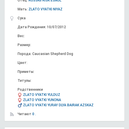
Отец:
RUSSKII RISK ESAUL
Мать:
ZLATO VYATKI NIYAZ
Сука
Дата Рождения: 10/07/2012
Вес:
Размер:
Порода: Caucasian Shepherd Dog
Цвет:
Приметы:
Титулы:
Родственники
ZLATO VYATKI YULDUZ
ZLATO VYATKI YUNONA
ZLATO VYATKI YURAY DLYA BAIRAK AZSKAZ
Читают
0 .