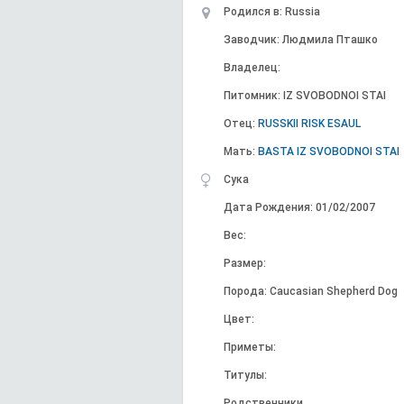
Родился в: Russia
Заводчик: Людмила Пташко
Владелец:
Питомник: IZ SVOBODNOI STAI
Отец:
RUSSKII RISK ESAUL
Мать:
BASTA IZ SVOBODNOI STAI
Сука
Дата Рождения: 01/02/2007
Вес:
Размер:
Порода: Caucasian Shepherd Dog
Цвет:
Приметы:
Титулы:
Родственники