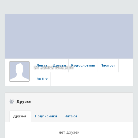
Лента
Друзья
Родословная
Паспорт
ST JOHNS WHODIDIT
Ещё
Друзья
Друзья
Подписчики
Читают
нет друзей