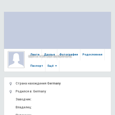
Лента
Друзья
Фотографии
Родословная
GERTA VON DER BäRENHöHE
Паспорт
Ещё
Страна нахождения
Germany
Родился в: Germany
Заводчик:
Владелец: