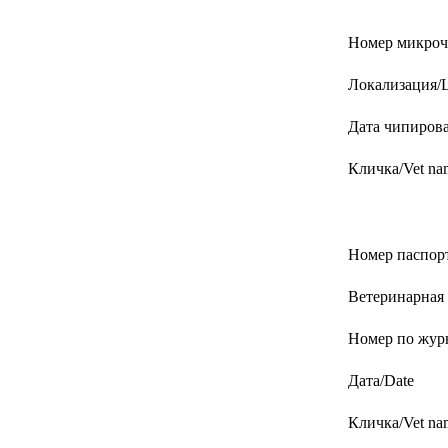
Номер микрочи
Локализация/Lo
Дата чипирова
Кличка/Vet na
Номер паспорт
Ветеринарная к
Номер по журн
Дата/Date
Кличка/Vet na