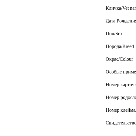
Кличка/Vet na
Дата Рождения/
Пол/Sex
Порода/Breed
Окрас/Colour
Особые примет
Номер карточк
Номер родосло
Номер клейма/
Свидетельство/