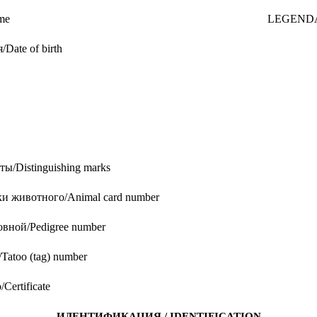
me
LEGENDA
Date of birth
ы/Distinguishing marks
и животного/Animal card number
вной/Pedigree number
Tatoo (tag) number
Certificate
ИДЕНТИФИКАЦИЯ / IDENTIFICATION