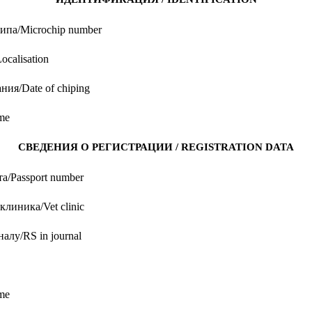
па/Microchip number
calisation
ния/Date of chiping
me
СВЕДЕНИЯ О РЕГИСТРАЦИИ / REGISTRATION DATA
а/Passport number
линика/Vet clinic
алу/RS in journal
me