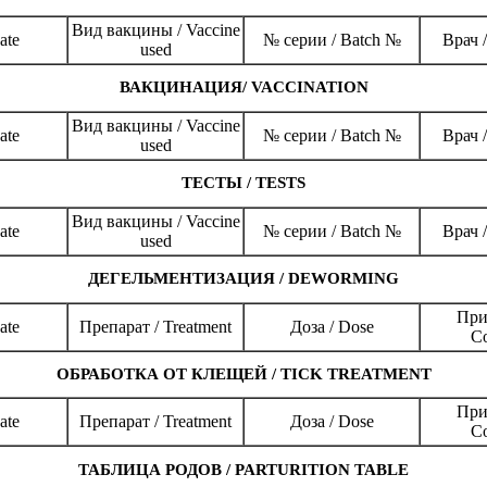
Вид вакцины / Vaccine
ate
№ серии / Batch №
Врач /
used
ВАКЦИНАЦИЯ/ VACCINATION
Вид вакцины / Vaccine
ate
№ серии / Batch №
Врач /
used
ТЕСТЫ / TESTS
Вид вакцины / Vaccine
ate
№ серии / Batch №
Врач /
used
ДЕГЕЛЬМЕНТИЗАЦИЯ / DEWORMING
При
ate
Препарат / Treatment
Доза / Dose
C
ОБРАБОТКА ОТ КЛЕЩЕЙ / TICK TREATMENT
При
ate
Препарат / Treatment
Доза / Dose
C
ТАБЛИЦА РОДОВ / PARTURITION TABLE