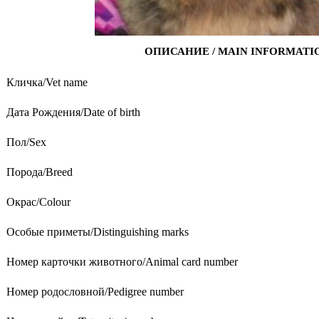
ОПИСАНИЕ / MAIN INFORMATI
Кличка/Vet name
Дата Рождения/Date of birth
Пол/Sex
Порода/Breed
Окрас/Colour
Особые приметы/Distinguishing marks
Номер карточки животного/Animal card number
Номер родословной/Pedigree number