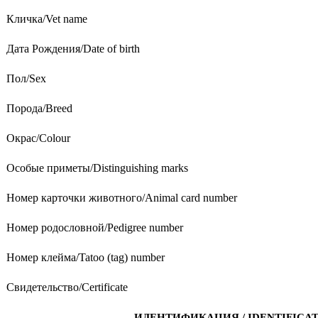
Кличка/Vet name
Дата Рождения/Date of birth
Пол/Sex
Порода/Breed
Окрас/Colour
Особые приметы/Distinguishing marks
Номер карточки животного/Animal card number
Номер родословной/Pedigree number
Номер клейма/Tatoo (tag) number
Свидетельство/Certificate
ИДЕНТИФИКАЦИЯ / IDENTIFICA